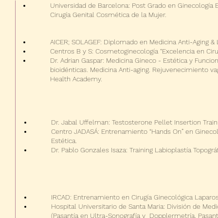
Universidad de Barcelona: Post Grado en Ginecología E
Cirugía Genital Cosmética de la Mujer.
AICER; SOLAGEF: Diplomado en Medicina Anti-Aging & 
Centros B y S: Cosmetoginecología “Excelencia en Cirug
Dr. Adrian Gaspar: Medicina Gineco - Estética y Funci
bioidénticas. Medicina Anti-aging. Rejuvenecimiento vag
Health Academy.
Dr. Jabal Uffelman: Testosterone Pellet Insertion Train
Centro JADASÁ: Entrenamiento “Hands On” en Ginecol
Estética.
Dr. Pablo Gonzales Isaza: Training Labioplastía Topográf
IRCAD: Entrenamiento en Cirugía Ginecológica Laparos
Hospital Universitario de Santa Maria: División de Med
(Pasantía en Ultra-Sonografía y Dopplermetría, Pasan