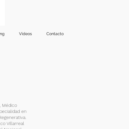
ing
Videos
Contacto
o, Médico
pecialidad en
Regenerativa.
o Villarreal