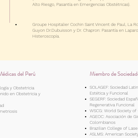
Alto Riesgo, Pasantía en Emergencias Obstétricas).
Groupe Hospitalier Cochin Saint Vincent de Paul, La R
Guyon Dr.Dubuisson y Dr. Chapron: Pasantía en Lapar
Histeroscopía.
édicas del Perú
Miembro de Sociedade
SOLAGEF: Sociedad Lati
ogía y Obstetricia
Estética y Funcional
nido en Obstetricia y
SEGERF: Sociedad Españ
Regenerativa Funcional
dad
WSCG: World Society of
metriosis
AGEOC: Asociación de Gi
Colombianos
Brazilian
College
of Lase
ASLMS: American Society