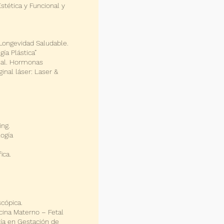
stética y Funcional y
Longevidad Saludable.
ía Plástica”
onal. Hormonas
inal láser: Laser &
ing.
ogía
ica.
cópica.
icina Materno – Fetal
tía en Gestación de