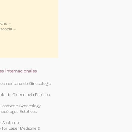
oche –
oscopía –
s Internacionales
noamericana de Ginecología
ola de Ginecología Esté
tica
 Cosmetic Gynecology
necólogos Estéticos
r Sculpture
 for Laser Medicine &